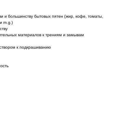
зи и большинству бытовых пятен (жир, кофе, томаты,
и m.g.)
ству
ительных материалов к трениям и замывам
створом к подкрашиванию
ость