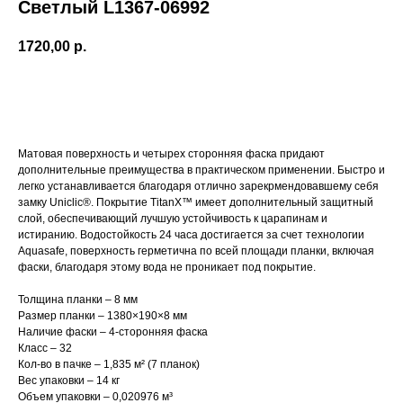
Светлый L1367-06992
1720,00
р.
Добавить в корзину
Матовая поверхность и четырех сторонняя фаска придают
дополнительные преимущества в практическом применении. Быстро и
легко устанавливается благодаря отлично зарекрмендовавшему себя
замку Uniclic®. Покрытие TitanX™ имеет дополнительный защитный
слой, обеспечивающий лучшую устойчивость к царапинам и
истиранию. Водостойкость 24 часа достигается за счет технологии
Aquasafe, поверхность герметична по всей площади планки, включая
фаски, благодаря этому вода не проникает под покрытие.
Толщина планки – 8 мм
Размер планки – 1380×190×8 мм
Наличие фаски – 4-сторонняя фаска
Класс – 32
Кол-во в пачке – 1,835 м² (7 планок)
Вес упаковки – 14 кг
​Объем упаковки – 0,020976 м³