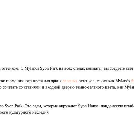
 оттенком. С Mylands Syon Park на всех стенах комнаты, вы создаете све
стве гармоничного цвета для ярких
зеленых
оттенков, таких как Mylands
S
го сочетать со ставнями и входной дверью темно-зеленого цвета, как Myl
о Syon Park. Это сады, которые окружают Syon House, лондонскую штаб-
кого культурного наследия.