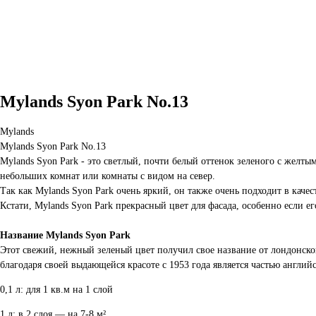
Mylands Syon Park No.13
Mylands
Mylands Syon Park No.13
Mylands Syon Park - это светлый, почти белый оттенок зеленого с желтым
небольших комнат или комнаты с видом на север.
Так как Mylands Syon Park очень яркий, он также очень подходит в каче
Кстати, Mylands Syon Park прекрасный цвет для фасада, особенно если е
Название
Mylands Syon Park
Этот свежий, нежный зеленый цвет получил свое название от лондонског
благодаря своей выдающейся красоте с 1953 года является частью английс
0,1 л: для 1 кв.м на 1 слой
1 л: в 2 слоя — на 7-8 м²