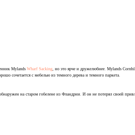
венник Mylands
Wharf Sacking
, но это ярче и дружелюбнее. Mylands Cornhil
рошо сочетается с мебелью из темного дерева и темного паркета.
 обнаружен на старом гобелене из Фландрии. И он не потерял своей привл