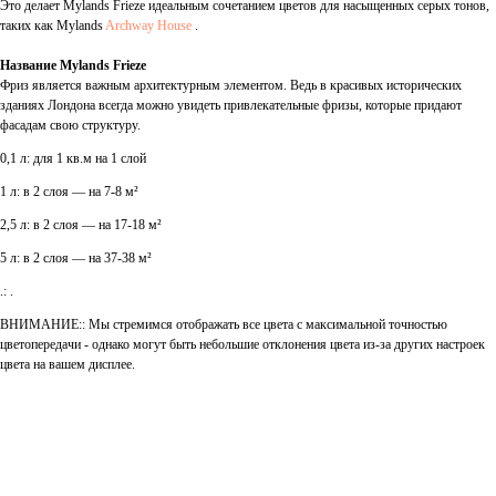
Это делает Mylands Frieze идеальным сочетанием цветов для насыщенных серых тонов,
таких как Mylands
Archway House
.
Название Mylands
Frieze
Фриз является важным архитектурным элементом. Ведь в красивых исторических
зданиях Лондона всегда можно увидеть привлекательные фризы, которые придают
фасадам свою структуру.
0,1 л: для 1 кв.м на 1 слой
1 л: в 2 слоя — на 7-8 м²
2,5 л: в 2 слоя — на 17-18 м²
5 л: в 2 слоя — на 37-38 м²
.: .
ВНИМАНИЕ:: Мы стремимся отображать все цвета с максимальной точностью
цветопередачи - однако могут быть небольшие отклонения цвета из-за других настроек
цвета на вашем дисплее.