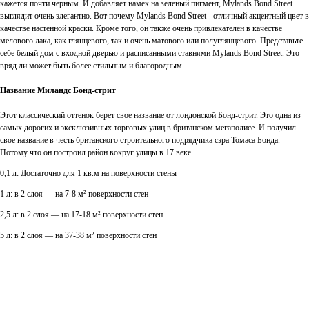
кажется почти черным. И добавляет намек на зеленый пигмент, Mylands Bond Street
выглядит очень элегантно. Вот почему Mylands Bond Street - отличный акцентный цвет в
качестве настенной краски. Кроме того, он также очень привлекателен в качестве
мелового лака, как глянцевого, так и очень матового или полуглянцевого. Представьте
себе белый дом с входной дверью и расписанными ставнями Mylands Bond Street. Это
вряд ли может быть более стильным и благородным.
Название
Миландс Бонд-стрит
Этот классический оттенок берет свое название от лондонской Бонд-стрит. Это одна из
самых дорогих и эксклюзивных торговых улиц в британском мегаполисе. И получил
свое название в честь британского строительного подрядчика сэра Томаса Бонда.
Потому что он построил район вокруг улицы в 17 веке.
0,1 л: Достаточно для 1 кв.м на поверхности стены
1 л: в 2 слоя — на 7-8 м² поверхности стен
2,5 л: в 2 слоя — на 17-18 м² поверхности стен
5 л: в 2 слоя — на 37-38 м² поверхности стен