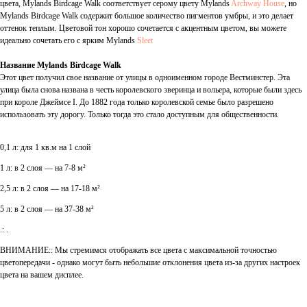
цвета, Mylands Birdcage Walk соответствует серому цвету Mylands
Archway House
, но
Mylands Birdcage Walk содержит большое количество пигментов умбры, и это делает
оттенок теплым. Цветовой тон хорошо сочетается с акцентным цветом, вы можете
идеально сочетать его с ярким Mylands
Sleet
Название Mylands Birdcage Walk
Этот цвет получил свое название от улицы в одноименном городе Вестминстер. Эта
улица была снова названа в честь королевского зверинца и вольера, которые были здесь
при короле Джеймсе I. До 1882 года только королевской семье было разрешено
использовать эту дорогу. Только тогда это стало доступным для общественности.
0,1 л: для 1 кв.м на 1 слой
1 л: в 2 слоя — на 7-8 м²
2,5 л: в 2 слоя — на 17-18 м²
5 л: в 2 слоя — на 37-38 м²
.: .
ВНИМАНИЕ:: Мы стремимся отображать все цвета с максимальной точностью
цветопередачи - однако могут быть небольшие отклонения цвета из-за других настроек
цвета на вашем дисплее.