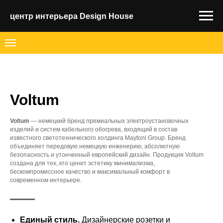
центр интерьера Design House
Voltum
Voltum
— немецкий бренд премиальных электроустановочных
изделий и систем кабельного обогрева, входящий в состав
известного светотехнического холдинга Maytoni Group. Бренд
объединяет передовую немецкую инженерию, абсолютную
безопасность и утонченный европейский дизайн. Продукция Voltum
создана для тех, кто ценит эстетику минимализма,
бескомпромиссное качество и максимальный комфорт в
современном интерьере.
Единый стиль.
Дизайнерские розетки и